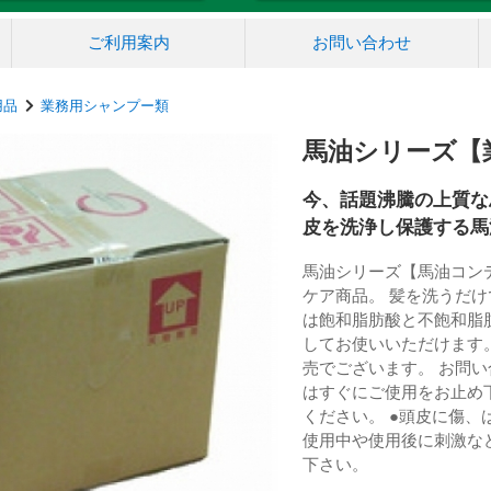
ご利用案内
お問い合わせ
用品
業務用シャンプー類
馬油シリーズ【
今、話題沸騰の上質な
皮を洗浄し保護する馬
馬油シリーズ【馬油コンデ
ケア商品。 髪を洗うだ
は飽和脂肪酸と不飽和脂
してお使いいただけます。 
売でございます。 お問い
はすぐにご使用をお止め
ください。 ●頭皮に傷、
使用中や使用後に刺激な
下さい。