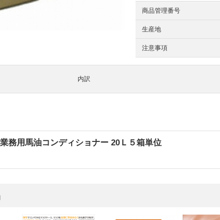
商品管理番号
生産地
注意事項
内訳
業務用馬油コンディショナー 20Ｌ５箱単位
品