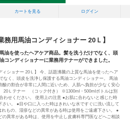
カートを見る
ログイン
業務用馬油コンディショナー 20Ｌ】
馬油を使ったヘアケア商品。髪を洗うだけでなく、頭
油コンディショナーに業務用テナーができました。
ィショナー 20Ｌ】 今、話題沸騰の上質な馬油を使ったヘア
けでなく、頭皮を洗浄し保護する馬油コンディショナー。 馬油
肪酸の割合が非常に人間に近いため、人肌へ負担が少なく安心
20Ｌテナー （コック付き） ※1300ml・500mlボトルは別
合わせください。 使用上の注意 ●お肌に合わないと感じた時
下さい。 ●目や口に入った時はきれいな水ですぐに洗い流して
はれもの、湿疹などの異常がある時は使用をご遠慮下さい。 ●
どの異常がある時は、使用を中止し皮膚科専門医などへご相談