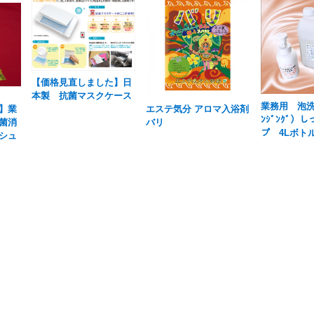
【価格見直しました】日
本製 抗菌マスクケース
業務用 泡洗顔
】業
エステ気分 アロマ入浴剤
ﾝｼﾞﾝｸﾞ）
菌消
バリ
プ 4Lボト
シュ