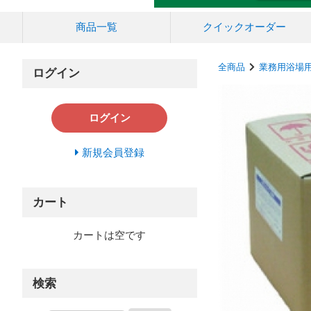
商品一覧
クイック
オーダー
全商品
業務用浴場
ログイン
ログイン
新規会員登録
カート
カートは空です
検索