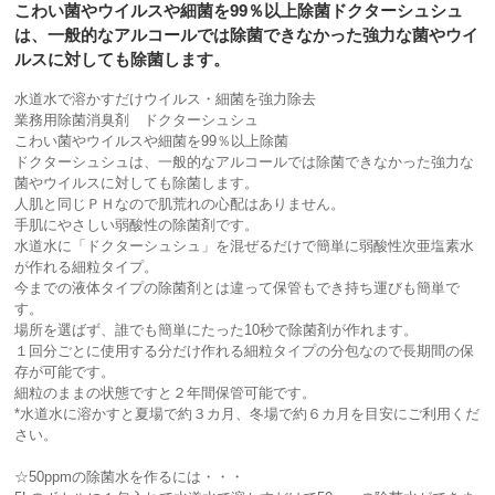
こわい菌やウイルスや細菌を99％以上除菌ドクターシュシュ
は、一般的なアルコールでは除菌できなかった強力な菌やウイ
ルスに対しても除菌します。
水道水で溶かすだけウイルス・細菌を強力除去
業務用除菌消臭剤 ドクターシュシュ
こわい菌やウイルスや細菌を99％以上除菌
ドクターシュシュは、一般的なアルコールでは除菌できなかった強力な
菌やウイルスに対しても除菌します。
人肌と同じＰＨなので肌荒れの心配はありません。
手肌にやさしい弱酸性の除菌剤です。
水道水に「ドクターシュシュ」を混ぜるだけで簡単に弱酸性次亜塩素水
が作れる細粒タイプ。
今までの液体タイプの除菌剤とは違って保管もでき持ち運びも簡単で
す。
場所を選ばず、誰でも簡単にたった10秒で除菌剤が作れます。
１回分ごとに使用する分だけ作れる細粒タイプの分包なので長期間の保
存が可能です。
細粒のままの状態ですと２年間保管可能です。
*水道水に溶かすと夏場で約３カ月、冬場で約６カ月を目安にご利用くだ
さい。
☆50ppmの除菌水を作るには・・・