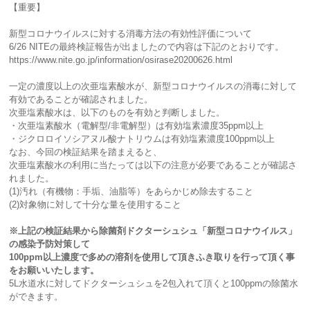
【重要】
新型コロナウイルスに対する消毒方法の有効性評価について
6/26 NITEの最終検証報告が出ましたので内容は下記のとおりです。
https://www.nite.go.jp/information/osirase20200626.html
一定の濃度以上の次亜塩素酸水が、新型コロナウイルスの消毒に対して
有効であることが確認されました。
次亜塩素酸水は、以下のものを有効と判断しました。
・次亜塩素酸水（電解型/非電解型）は有効塩素濃度35ppm以上
・ジクロロイソシアヌル酸ナトリウムは有効塩素濃度100ppm以上
なお、今回の検証結果を踏まえると、
次亜塩素酸水の利用に当たっては以下の注意が必要であることが確認さ
れました。
(1)汚れ（有機物：手垢、油脂等）をあらかじめ除去すること
(2)対象物に対して十分な量を使用すること
※上記の検証結果から除菌剤ドクターシュシュ「新型コロナウイルス」
の感染予防対策して
100ppm以上濃度で多めの溶剤を使用して頂きふき取りを行って頂く事
をお願いいたします。
5L水道水に対してドクターシュシュを2包入れて頂くと100ppmの除菌水
ができます。