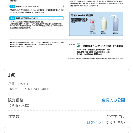
1点
品番
DS001
JANコード
4562499240931
販売価格
会員のみ公開
（単価 × 入数）
注文数
ご注文には
ログイン
してください