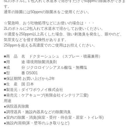
5Lのボトルに１包入れて水道水で溶かすだけで50ppmの除菌水ができま
す。
通常の除菌には50ppmの除菌水をご使用ください。
☆緊急時、おう吐物処理などにお使いの場合は・・・
2Lのボトルに2包入れて水道水で溶かしてお使いください。
※濃度を250ppm以上高くした場合、強い刺激臭を発生し、眼やのど、
気管支などを侵す危険性があります。
250ppmを超える高濃度でのご使用はお控えください。
■商 品 名 ドクターシュシュ （スプレー・噴霧兼用）
■用 途 環境用除菌消臭剤
■成 分 ジクロロイソシアヌル酸塩・無機塩
■型 番 DS001
■保証期間 お買い上げから2年
■生 産 国 日本
■製造元：ダイワボウノイ株式会社
■発売元：ケアキューブ(有限会社インテリア三愛)
用途
●病院器具除菌
●調理器具・施設内器具などの除菌消臭
●室内の除菌・消臭(病室・受付・待合室・居室・トイレ等)
●施設内清掃(床・壁等のふき取りなど)