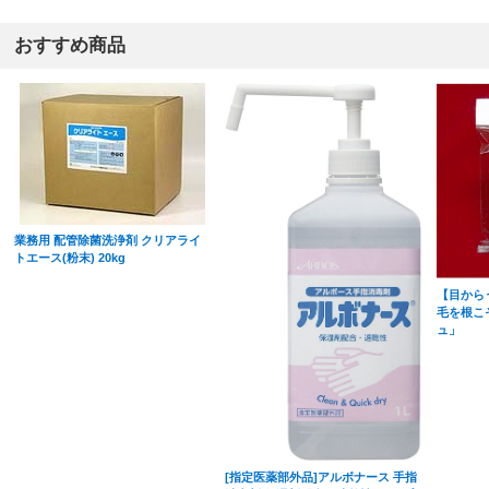
おすすめ商品
業務用 配管除菌洗浄剤 クリアライ
トエース(粉末) 20kg
【目から
毛を根こ
ュ」
[指定医薬部外品]アルボナース 手指