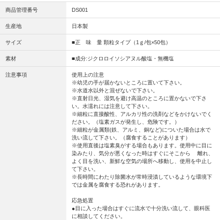
商品管理番号
DS001
生産地
日本製
サイズ
■正 味 量 顆粒タイプ（1ｇ/包×50包）
素材
■成分:ジクロロイソシアヌル酸塩・無機塩
注意事項
使用上の注意
※幼児の手が届かないところに置いて下さい。
※水道水以外と混ぜないで下さい。
※直射日光、湿気を避け高温のところに置かないで下さ
い。水濡れには注意して下さい。
※細粒に直接酸性、アルカリ性の洗剤などをかけないでく
ださい。（塩素ガスが発生し、危険です。）
※細粒が金属類(鉄、アルミ、銅など)についた場合は水で
洗い流して下さい。（腐食することがあります）
※使用直後は塩素臭がする場合もあります。使用中に目に
染みたり、気分が悪くなった時はすぐにそこから 離れ、
よく目を洗い、新鮮な空気の場所へ移動し、使用を中止し
て下さい。
※長時間にわたり除菌水が常時浸漬しているような環境下
では金属を腐食する恐れがあります。
応急処置
●目に入った場合はすぐに流水で十分洗い流して、眼科医
に相談してください。