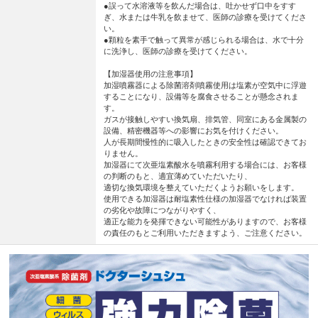
●誤って水溶液等を飲んだ場合は、吐かせず口中をすす
ぎ、水または牛乳を飲ませて、医師の診療を受けてくださ
い。
●顆粒を素手で触って異常が感じられる場合は、水で十分
に洗浄し、医師の診療を受けてください。
【加湿器使用の注意事項】
加湿噴霧器による除菌溶剤噴霧使用は塩素が空気中に浮遊
することになり、設備等を腐食させることが懸念されま
す。
ガスが接触しやすい換気扇、排気管、同室にある金属製の
設備、精密機器等への影響にお気を付けください。
人が長期間慢性的に吸入したときの安全性は確認できてお
りません。
加湿器にて次亜塩素酸水を噴霧利用する場合には、お客様
の判断のもと、適宜薄めていただいたり、
適切な換気環境を整えていただくようお願いをします。
使用できる加湿器は耐塩素性仕様の加湿器でなければ装置
の劣化や故障につながりやすく、
適正な能力を発揮できない可能性がありますので、お客様
の責任のもとご利用いただきますよう、ご注意ください。