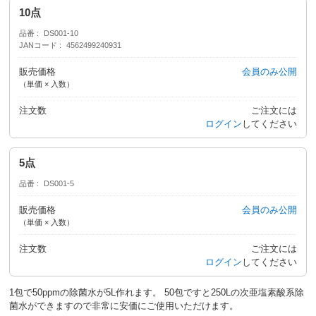
10点
品番
DS001-10
JANコード
4562499240931
販売価格
会員のみ公開
（単価 × 入数）
注文数
ご注文には
ログイン
してください
5点
品番
DS001-5
販売価格
会員のみ公開
（単価 × 入数）
注文数
ご注文には
ログイン
してください
1包で50ppmの除菌水が5L作れます。 50包ですと250Lの次亜塩素酸系除
菌水ができますので非常に安価にご使用いただけます。