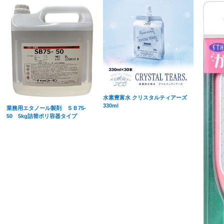
水素豊富水 クリスタルティアーズ
330ml
業務用エタノール製剤 ＳＢ75-
50 5kg詰替ポリ容器タイプ