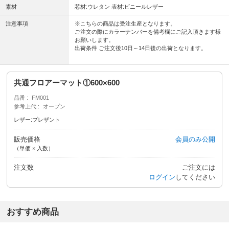
素材
芯材:ウレタン 表材:ビニールレザー
注意事項
※こちらの商品は受注生産となります。
ご注文の際にカラーナンバーを備考欄にご記入頂きます様
お願いします。
出荷条件 ご注文後10日～14日後の出荷となります。
共通フロアーマット①600×600
品番
FM001
参考上代
オープン
レザー:プレザント
販売価格
会員のみ公開
（単価 × 入数）
注文数
ご注文には
ログイン
してください
おすすめ商品