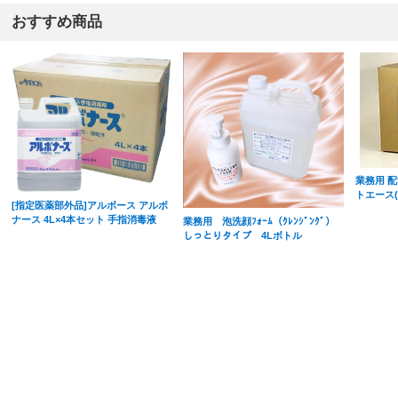
おすすめ商品
業務用 
トエース(粉
[指定医薬部外品]アルボース アルボ
ナース 4L×4本セット 手指消毒液
業務用 泡洗顔ﾌｫｰﾑ（ｸﾚﾝｼﾞﾝｸﾞ）
しっとりタイプ 4Lボトル