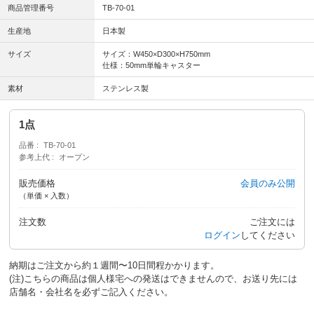
商品管理番号
TB-70-01
生産地
日本製
サイズ
サイズ：W450×D300×H750mm
仕様：50mm単輪キャスター
素材
ステンレス製
1点
品番
TB-70-01
参考上代
オープン
販売価格
会員のみ公開
（単価 × 入数）
注文数
ご注文には
ログイン
してください
納期はご注文から約１週間〜10日間程かかります。
(注)こちらの商品は個人様宅への発送はできませんので、お送り先には
店舗名・会社名を必ずご記入ください。