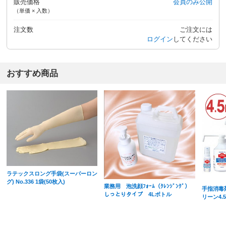
販売価格
会員のみ公開
（単価 × 入数）
注文数
ご注文には
ログイン
してください
おすすめ商品
ラテックスロング手袋(スーパーロン
グ) No.336 1袋(50枚入)
業務用 泡洗顔ﾌｫｰﾑ（ｸﾚﾝｼﾞﾝｸﾞ）
手指消毒
しっとりタイプ 4Lボトル
リーン4