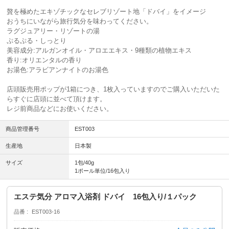
贅を極めたエキゾチックなセレブリゾート地「ドバイ」をイメージ
おうちにいながら旅行気分を味わってください。
ラグジュアリー・リゾートの湯
ぷるぷる・しっとり
美容成分:アルガンオイル・アロエエキス・9種類の植物エキス
香り:オリエンタルの香り
お湯色:アラビアンナイトのお湯色
店頭販売用ポップが1箱につき、1枚入っていますのでご購入いただいた
らすぐに店頭に並べて頂けます。
レジ前商品などにお使いください。
商品管理番号
EST003
生産地
日本製
サイズ
1包/40g
1ポール単位/16包入り
エステ気分 アロマ入浴剤 ドバイ 16包入り/１パック
品番
EST003-16